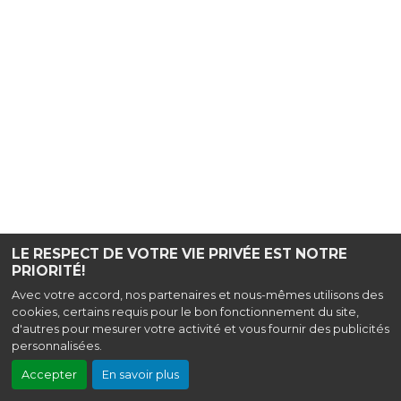
LE RESPECT DE VOTRE VIE PRIVÉE EST NOTRE
PRIORITÉ!
Avec votre accord, nos partenaires et nous-mêmes utilisons des
cookies, certains requis pour le bon fonctionnement du site,
d'autres pour mesurer votre activité et vous fournir des publicités
personnalisées.
Accepter
En savoir plus