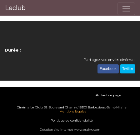
Leclub
Durée :
Partagez vos envies cinéma :
Facebook
Twitter
Haut de page
Cinéma Le Club, 32 Boulevard Chanzy, 16300 Barbezieux-Saint-Hilaire
|
Mentions légales
Politique de confidentialité
Création site internet www.erakys.com