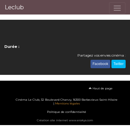
Leclub
Durée :
Partagez vos envies cinéma :
Facebook
Twitter
Haut de page
Cinéma Le Club, 32 Boulevard Chanzy, 16300 Barbezieux-Saint-Hilaire
|
Mentions légales
Politique de confidentialité
Création site internet www.erakys.com