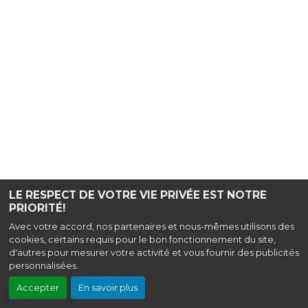
LE RESPECT DE VOTRE VIE PRIVÉE EST NOTRE
PRIORITÉ!
Avec votre accord, nos partenaires et nous-mêmes utilisons des
cookies, certains requis pour le bon fonctionnement du site,
d'autres pour mesurer votre activité et vous fournir des publicités
personnalisées.
Accepter
En savoir plus