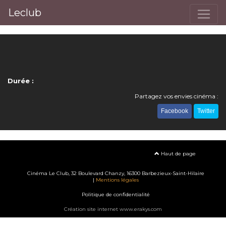
Leclub
Durée :
Partagez vos envies cinéma :
Facebook
Twitter
Haut de page
Cinéma Le Club, 32 Boulevard Chanzy, 16300 Barbezieux-Saint-Hilaire
|
Mentions légales
Politique de confidentialité
Création site internet www.erakys.com