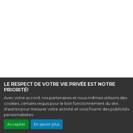
LE RESPECT DE VOTRE VIE PRIVÉE EST NOTRE
PRIORITÉ!
Avec votre accord, nos partenaires et nous-mêmes utilisons des
cookies, certains requis pour le bon fonctionnement du site,
d'autres pour mesurer votre activité et vous fournir des publicités
personnalisées.
Accepter
En savoir plus