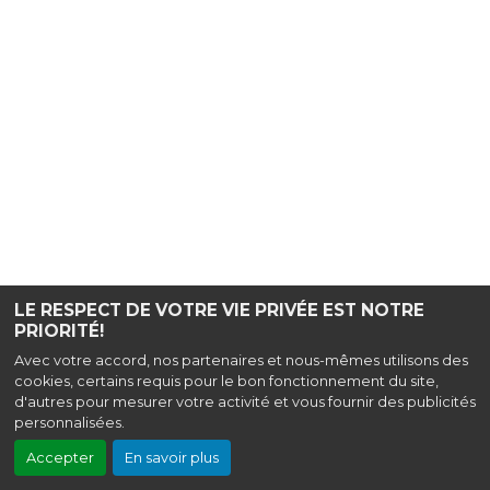
LE RESPECT DE VOTRE VIE PRIVÉE EST NOTRE
PRIORITÉ!
Avec votre accord, nos partenaires et nous-mêmes utilisons des
cookies, certains requis pour le bon fonctionnement du site,
d'autres pour mesurer votre activité et vous fournir des publicités
personnalisées.
Accepter
En savoir plus