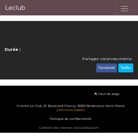
Leclub
Durée :
Partagez vos envies cinéma :
Facebook
Twitter
Haut de page
Cinéma Le Club, 32 Boulevard Chanzy, 16300 Barbezieux-Saint-Hilaire
|
Mentions légales
Politique de confidentialité
Création site internet www.erakys.com