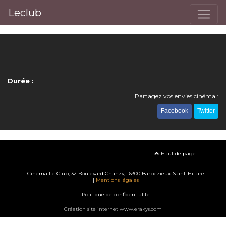
Leclub
Durée :
Partagez vos envies cinéma :
Facebook
Twitter
Haut de page
Cinéma Le Club, 32 Boulevard Chanzy, 16300 Barbezieux-Saint-Hilaire
|
Mentions légales
Politique de confidentialité
Création site internet www.erakys.com