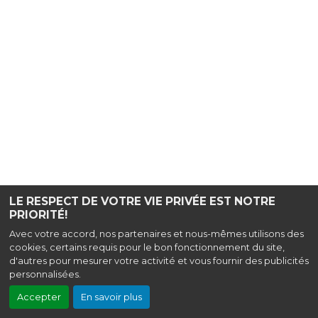
LE RESPECT DE VOTRE VIE PRIVÉE EST NOTRE
PRIORITÉ!
Avec votre accord, nos partenaires et nous-mêmes utilisons des
cookies, certains requis pour le bon fonctionnement du site,
d'autres pour mesurer votre activité et vous fournir des publicités
personnalisées.
Accepter
En savoir plus