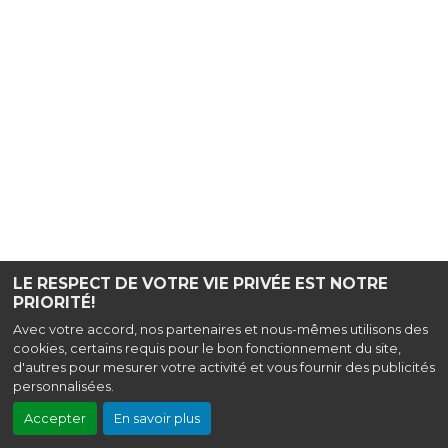
LE RESPECT DE VOTRE VIE PRIVÉE EST NOTRE
PRIORITÉ!
Avec votre accord, nos partenaires et nous-mêmes utilisons des
cookies, certains requis pour le bon fonctionnement du site,
d'autres pour mesurer votre activité et vous fournir des publicités
personnalisées.
Accepter
En savoir plus