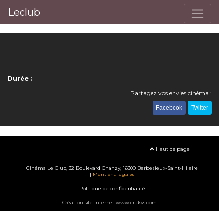
Leclub
Durée :
Partagez vos envies cinéma :
Facebook
Twitter
Haut de page
Cinéma Le Club, 32 Boulevard Chanzy, 16300 Barbezieux-Saint-Hilaire
|
Mentions légales
Politique de confidentialité
Création site internet www.erakys.com