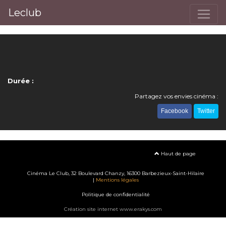
Leclub
Durée :
Partagez vos envies cinéma :
Facebook
Twitter
Haut de page
Cinéma Le Club, 32 Boulevard Chanzy, 16300 Barbezieux-Saint-Hilaire
|
Mentions légales
Politique de confidentialité
Création site internet www.erakys.com