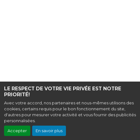
LE RESPECT DE VOTRE VIE PRIVÉE EST NOTRE
PRIORITÉ!
Avec votre accord, nos partenaires et nous-mêmes utilisons des
cookies, certains requis pour le bon fonctionnement du site,
d'autres pour mesurer votre activité et vous fournir des publicités
personnalisées.
Accepter
En savoir plus