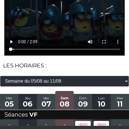
LES HORAIRES :
Mer
Jeu
Ven
Sam
Dim
Lun
Mar
05
06
07
08
09
10
11
Séances
VF
-
-
-
-
-
14h00
18h00