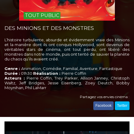
TOUT PUBLIC
DES MINIONS ET DES MONSTRES
L’histoire turbulente, absurde et évidemment vraie des Minions
et la manière dont ils ont conquis Hollywood, sont devenus de
véritables stars de cinéma, ont tout perdu, ont libéré des
monstres dans notre monde, puis ont tenté de sauver la planète
du chaos qu’ils avaient créé.
Genre :
Animation, Comédie, Familial, Aventure, Fantastique
Durée :
01h30
Réalisation :
Pierre Coffin
Acteurs :
Pierre Coffin, Trey Parker, Allison Janney, Christoph
Waltz, Jeff Bridges, Jesse Eisenberg, Zoey Deutch, Bobby
Moynihan, Phil LaMarr
Partagez vos envies cinéma :
Facebook
Twitter