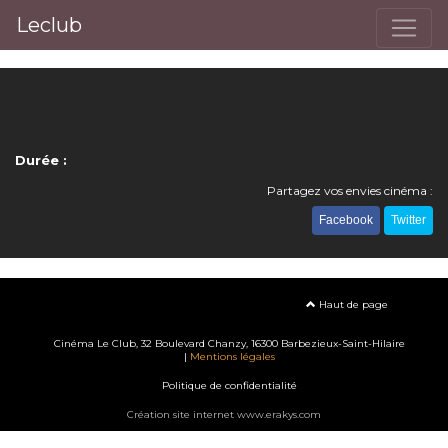
Leclub
Durée :
Partagez vos envies cinéma :
Facebook
Twitter
Haut de page
Cinéma Le Club, 32 Boulevard Chanzy, 16300 Barbezieux-Saint-Hilaire
|
Mentions légales
Politique de confidentialité
Création site internet www.erakys.com