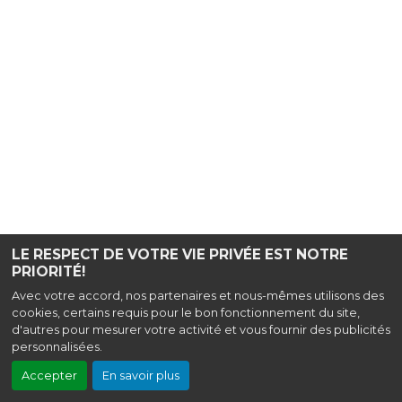
LE RESPECT DE VOTRE VIE PRIVÉE EST NOTRE
PRIORITÉ!
Avec votre accord, nos partenaires et nous-mêmes utilisons des
cookies, certains requis pour le bon fonctionnement du site,
d'autres pour mesurer votre activité et vous fournir des publicités
personnalisées.
Accepter
En savoir plus