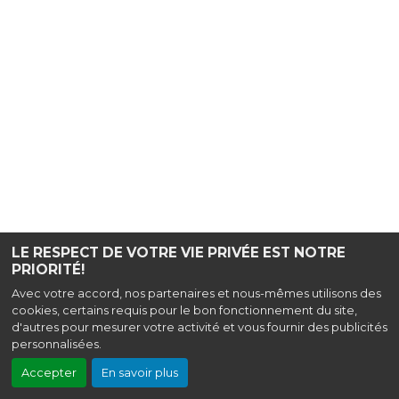
LE RESPECT DE VOTRE VIE PRIVÉE EST NOTRE
PRIORITÉ!
Avec votre accord, nos partenaires et nous-mêmes utilisons des
cookies, certains requis pour le bon fonctionnement du site,
d'autres pour mesurer votre activité et vous fournir des publicités
personnalisées.
Accepter
En savoir plus