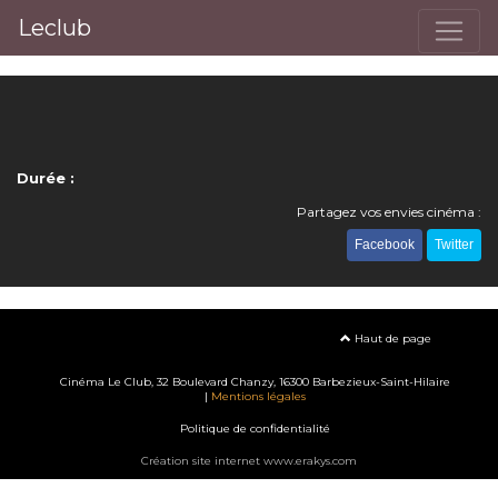
Leclub
Durée :
Partagez vos envies cinéma :
Facebook
Twitter
Haut de page
Cinéma Le Club, 32 Boulevard Chanzy, 16300 Barbezieux-Saint-Hilaire
|
Mentions légales
Politique de confidentialité
Création site internet www.erakys.com