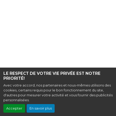
LE RESPECT DE VOTRE VIE PRIVÉE EST NOTRE
PRIORITÉ!
Avec votre accord, nos partenaires et nous-mêmes utilisons des
cookies, certains requis pour le bon fonctionnement du site,
d'autres pour mesurer votre activité et vous fournir des publicités
personnalisées.
Accepter
En savoir plus