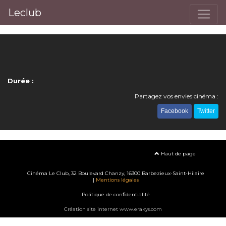
Leclub
Durée :
Partagez vos envies cinéma :
Facebook
Twitter
Haut de page
Cinéma Le Club, 32 Boulevard Chanzy, 16300 Barbezieux-Saint-Hilaire
|
Mentions légales
Politique de confidentialité
Création site internet www.erakys.com